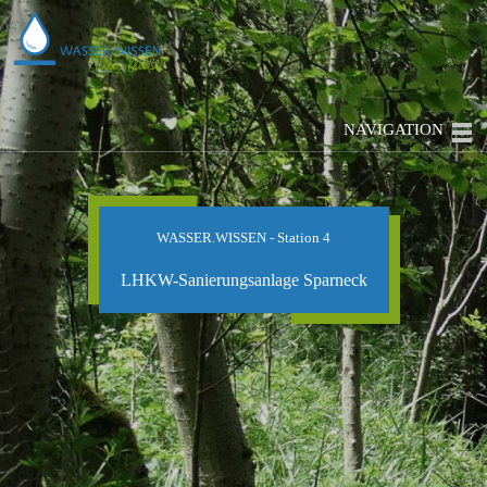
NAVIGATION
WASSER.WISSEN - Station 4
LHKW-Sanierungsanlage Sparneck