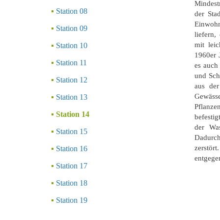
Mindest
Station 08
der Sta
Einwohn
Station 09
liefern
mit lei
Station 10
1960er 
Station 11
es auch
und Sch
Station 12
aus der
Gewässe
Station 13
Pflanze
Station 14
befesti
der Was
Station 15
Dadurch
zerstör
Station 16
entgege
Station 17
Station 18
Station 19