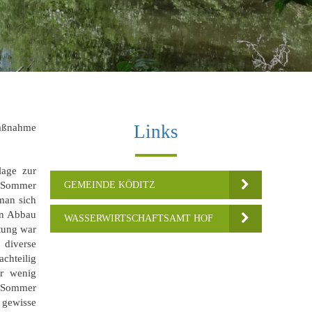
Links
Maßnahme
lage zur
GEMEINDE KÖDITZ
m Sommer
man sich
en Abbau
WASSERWIRTSCHAFTSAMT HOF
tung war
 diverse
achteilig
ur wenig
m Sommer
 gewisse