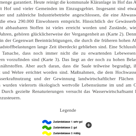
menge garantiert. Heute reinigt die kommunale Kläranlage in Hof das 
dt Hof und vieler Gemeinden im Einzugsgebiet. Insgesamt sind etw
er und zahlreiche Industriebetriebe angeschlossen, die eine Abwas
, die etwa 290.000 Einwohnern entspricht. Hinsichtlich der Gewässerb
cht abbaubaren Stoffen ist vieles erreicht worden und Zustände, wi
Jahren, gehören glücklicherweise der Vergangenheit an (Karte 2). Denn
 in der Gegenwart Beeinträchtigungen, die durch die früheren hohen A
adstoffbelastungen lange Zeit überdeckt geblieben sind. Eine Schlussf
 Tatsache, dass noch immer nicht die zu erwartenden Lebewese
rn vorzufinden sind (Karte 3). Das liegt an der noch zu hohen Bela
nnährstoffen. Aber auch daran, dass die Saale teilweise begradigt, i
gt und Wehre errichtet worden sind. Maßnahmen, die dem Hochwasse
serkraftnutzung und der Gewinnung landwirtschaftlicher Flächen 
 wurden vielerorts ökologisch wertvolle Lebensräume im und am 
t. Durch gezielte Renaturierungen versucht das Wasserwirtschaftsamt 
nzusteuern.
Legende