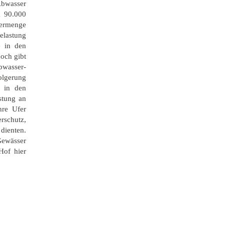
Abwasser
a 90.000
sermenge
elastung
e in den
och gibt
bwasser-
olgerung
n in den
stung an
hre Ufer
rschutz,
dienten.
Gewässer
Hof hier