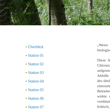
„Wenn d
Überblick
biologis
Station 01
Diese A
Station 02
Chlorun
aufgrun
Station 03
Abhilfe
des übe
Station 04
einerse
Station 05
Betriebe
wirkte 
Station 06
verdünn
kritisc
Station 07