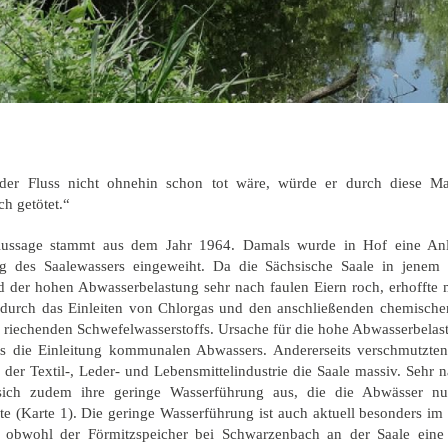
er Fluss nicht ohnehin schon tot wäre, würde er durch diese 
ch getötet.“
ussage stammt aus dem Jahr 1964. Damals wurde in Hof eine An
g des Saalewassers eingeweiht. Da die Sächsische Saale in jene
d der hohen Abwasserbelastung sehr nach faulen Eiern roch, erhoffte 
 durch das Einleiten von Chlorgas und den anschließenden chemisch
l riechenden Schwefelwasserstoffs. Ursache für die hohe Abwasserbelas
its die Einleitung kommunalen Abwassers. Andererseits verschmutzten
 der Textil-, Leder- und Lebensmittelindustrie die Saale massiv. Sehr n
sich zudem ihre geringe Wasserführung aus, die die Abwässer n
te (Karte 1). Die geringe Wasserführung ist auch aktuell besonders i
h, obwohl der Förmitzspeicher bei Schwarzenbach an der Saale eine